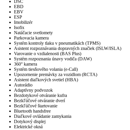
DSC
EBD
EBV
ESP
Imobilizér
Isofix
Natáčacie svetlomety
Parkovacia kamera
Systém kontroly tlaku v pneumatikách (TPMS)
Asistent rozpoznávania dopravných značiek (ISLW/ISLA)
Varovanie o vzdialenosti (BAS Plus)
Systém rozpoznania únavy vodiča (DAW)
360° kamera
Systém tiesňového volania (e-Call)
Upozornenie premávky za vozidlom (RCTA)
Asistent diaľkových svetiel (HBA)
Autorádio
Adaptívny podvozok
Bezdotykové otváranie kufra
Bezkľúčové otváranie dverí
Bezkľúčové štartovanie
Bluetooth handsfree
Diaľkové ovládanie zamykania
Dotykový displej
Elektrické okná