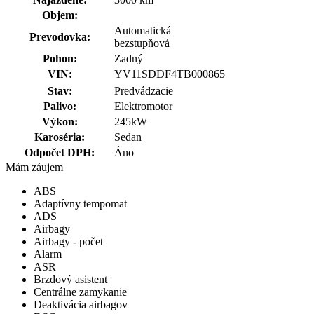
Objem:
Automatická
Prevodovka:
bezstupňová
Pohon:
Zadný
VIN:
YV11SDDF4TB000865
Stav:
Predvádzacie
Palivo:
Elektromotor
Výkon:
245kW
Karoséria:
Sedan
Odpočet DPH:
Áno
Mám záujem
ABS
Adaptívny tempomat
ADS
Airbagy
Airbagy - počet
Alarm
ASR
Brzdový asistent
Centrálne zamykanie
Deaktivácia airbagov