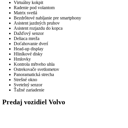
Virtuálny kokpit
Radenie pod volantom
Matrix svetlá
Bezdrôtové nabíjanie pre smartphony
Asistent jazdných pruhov
Asistent rozjazdu do kopca
Dažďový senzor
Deliaca mreža
Doťahovanie dverí
Head-up display
Hliníkové disky
Hmlovky
Kontrola mŕtveho uhla
Ostrekovače svetlometov
Panoramatická strecha
Strešné okno
Svetelný senzor
Ťažné zariadenie
Predaj vozidiel Volvo