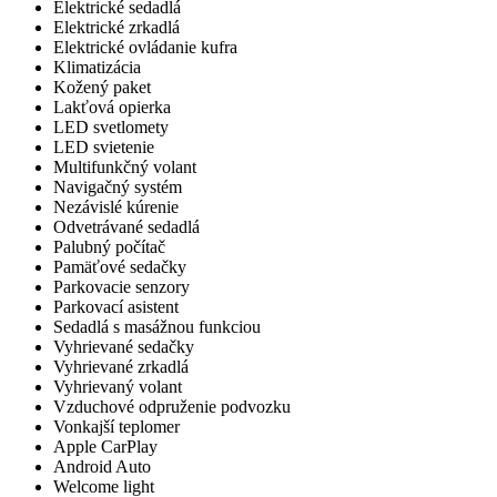
Elektrické sedadlá
Elektrické zrkadlá
Elektrické ovládanie kufra
Klimatizácia
Kožený paket
Lakťová opierka
LED svetlomety
LED svietenie
Multifunkčný volant
Navigačný systém
Nezávislé kúrenie
Odvetrávané sedadlá
Palubný počítač
Pamäťové sedačky
Parkovacie senzory
Parkovací asistent
Sedadlá s masážnou funkciou
Vyhrievané sedačky
Vyhrievané zrkadlá
Vyhrievaný volant
Vzduchové odpruženie podvozku
Vonkajší teplomer
Apple CarPlay
Android Auto
Welcome light