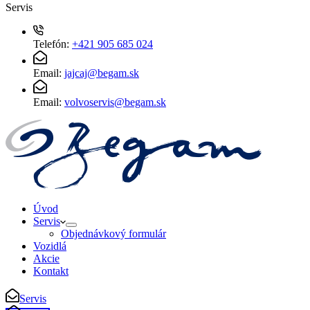
Servis
Telefón:
+421 905 685 024
Email:
jajcaj@begam.sk
Email:
volvoservis@begam.sk
Úvod
Servis
Objednávkový formulár
Vozidlá
Akcie
Kontakt
Servis