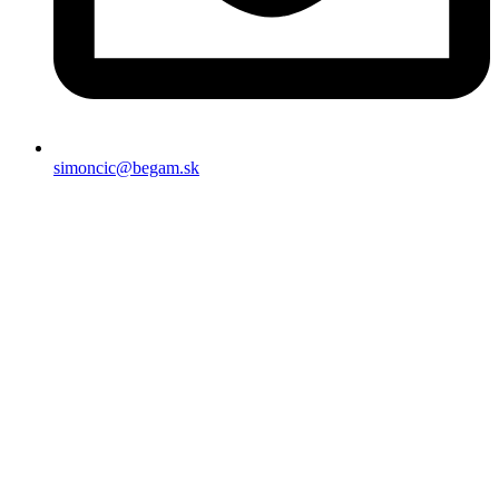
simoncic@begam.sk