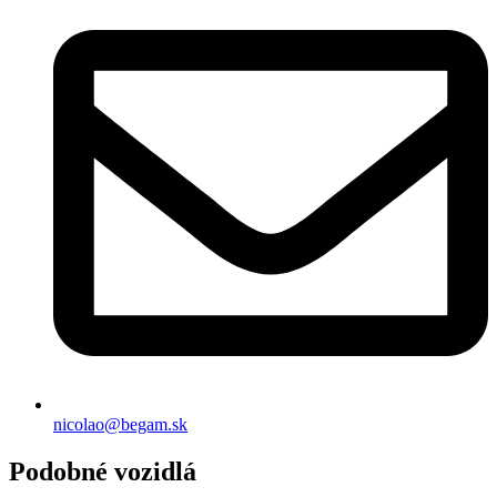
nicolao@begam.sk
Podobné vozidlá