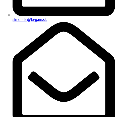
simoncic@begam.sk