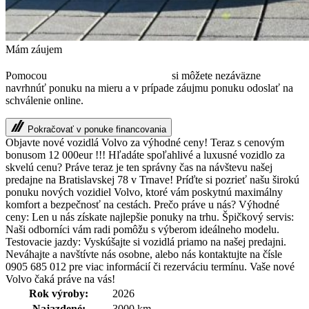
Mám záujem
TL
Pomocou
Leasingového asistenta
si môžete nezáväzne
navrhnúť ponuku na mieru a v prípade záujmu ponuku odoslať na
schválenie online.
Pokračovať v ponuke financovania
Objavte nové vozidlá Volvo za výhodné ceny! Teraz s cenovým
bonusom 12 000eur !!! Hľadáte spoľahlivé a luxusné vozidlo za
skvelú cenu? Práve teraz je ten správny čas na návštevu našej
predajne na Bratislavskej 78 v Trnave! Príďte si pozrieť našu širokú
ponuku nových vozidiel Volvo, ktoré vám poskytnú maximálny
komfort a bezpečnosť na cestách. Prečo práve u nás? Výhodné
ceny: Len u nás získate najlepšie ponuky na trhu. Špičkový servis:
Naši odborníci vám radi pomôžu s výberom ideálneho modelu.
Testovacie jazdy: Vyskúšajte si vozidlá priamo na našej predajni.
Neváhajte a navštívte nás osobne, alebo nás kontaktujte na čísle
0905 685 012 pre viac informácií či rezerváciu termínu. Vaše nové
Volvo čaká práve na vás!
Rok výroby:
2026
Najazdené:
3000 km