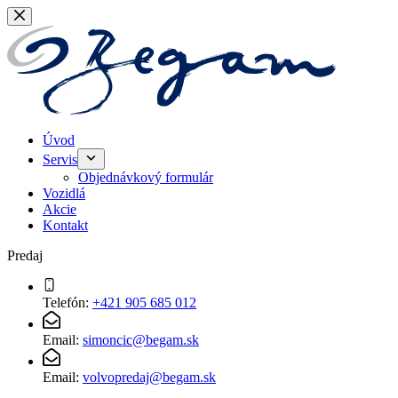
Skip
to
content
Úvod
Servis
Objednávkový formulár
Vozidlá
Akcie
Kontakt
Predaj
Telefón:
+421 905 685 012
Email:
simoncic@begam.sk
Email:
volvopredaj@begam.sk