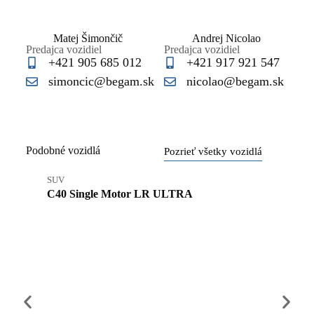
Matej Šimončič
Andrej Nicolao
Predajca vozidiel
Predajca vozidiel
+421 905 685 012
+421 917 921 547
simoncic@begam.sk
nicolao@begam.sk
Podobné vozidlá
Pozrieť všetky vozidlá
SUV
SUV
C40 Single Motor LR ULTRA
XC40 
39 900 
No