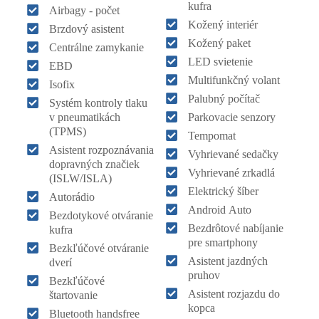
kufra
Airbagy - počet
Kožený interiér
Brzdový asistent
Kožený paket
Centrálne zamykanie
LED svietenie
EBD
Multifunkčný volant
Isofix
Palubný počítač
Systém kontroly tlaku
v pneumatikách
Parkovacie senzory
(TPMS)
Tempomat
Asistent rozpoznávania
Vyhrievané sedačky
dopravných značiek
Vyhrievané zrkadlá
(ISLW/ISLA)
Elektrický šíber
Autorádio
Android Auto
Bezdotykové otváranie
Bezdrôtové nabíjanie
kufra
pre smartphony
Bezkľúčové otváranie
Asistent jazdných
dverí
pruhov
Bezkľúčové
Asistent rozjazdu do
štartovanie
kopca
Bluetooth handsfree