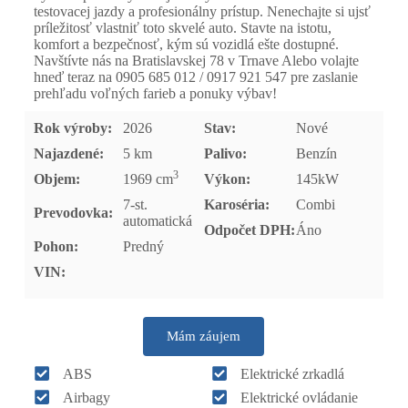
testovacej jazdy a profesionálny prístup. Nenechajte si ujsť
príležitosť vlastniť toto skvelé auto. Stavte na istotu,
komfort a bezpečnosť, kým sú vozidlá ešte dostupné.
Navštívte nás na Bratislavskej 78 v Trnave Alebo volajte
hneď teraz na 0905 685 012 / 0917 921 547 pre zaslanie
prehľadu voľných farieb a ponuky výbav!
Rok výroby:
2026
Stav:
Nové
Najazdené:
5 km
Palivo:
Benzín
3
Objem:
1969 cm
Výkon:
145kW
7-st.
Karoséria:
Combi
Prevodovka:
automatická
Odpočet DPH:
Áno
Pohon:
Predný
VIN:
Mám záujem
ABS
Elektrické zrkadlá
Airbagy
Elektrické ovládanie