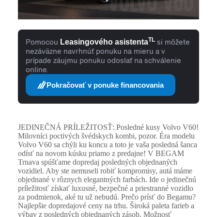
TL
Pomocou
Leasingového asistenta
si môžete
nezáväzne navrhnúť ponuku na mieru a v
prípade záujmu ponuku odoslať na schválenie
online.
Pokračovať v ponuke financovania
JEDINEČNÁ PRÍLEŽITOSŤ: Posledné kusy Volvo V60!
Milovníci poctivých švédskych kombi, pozor. Éra modelu
Volvo V60 sa chýli ku koncu a toto je vaša posledná šanca
odísť na novom kúsku priamo z predajne! V BEGAM
Trnava spúšťame dopredaj posledných objednaných
vozidiel. Aby ste nemuseli robiť kompromisy, autá máme
objednané v rôznych elegantných farbách. Ide o jedinečnú
príležitosť získať luxusné, bezpečné a priestranné vozidlo
za podmienok, aké tu už nebudú. Prečo prísť do Begamu?
Najlepšie dopredajové ceny na trhu. Široká paleta farieb a
výbav z posledných objednaných zásob. Možnosť