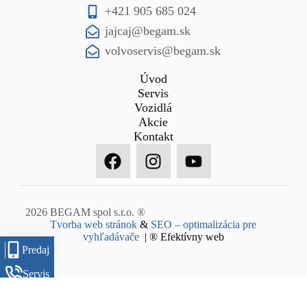
+421 905 685 024
jajcaj@begam.sk
volvoservis@begam.sk
Úvod
Servis
Vozidlá
Akcie
Kontakt
2026 BEGAM spol s.r.o. ®
Tvorba web stránok
&
SEO – optimalizácia pre
vyhľadávače
| ® Efektívny web
Predaj
Servis