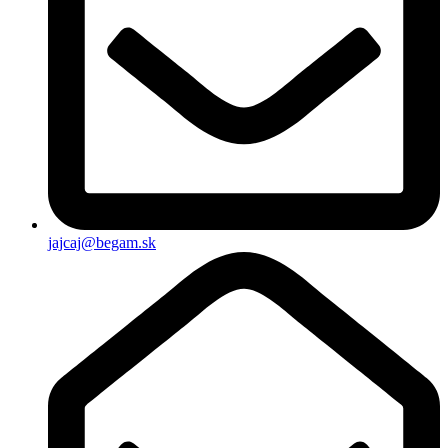
jajcaj@begam.sk