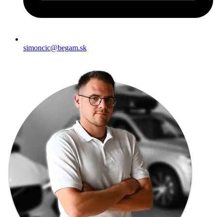
simoncic@begam.sk