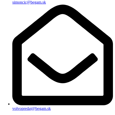
simoncic@begam.sk
volvopredaj@begam.sk