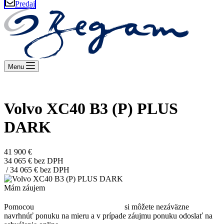
Predaj
Menu
Aj v novom roku hodnoty VOLVO zostávajú
Volvo XC40 B3 (P) PLUS
DARK
41 900 €
34 065 € bez DPH
/ 34 065 € bez DPH
Mám záujem
TL
Pomocou
Leasingového asistenta
si môžete nezáväzne
navrhnúť ponuku na mieru a v prípade záujmu ponuku odoslať na