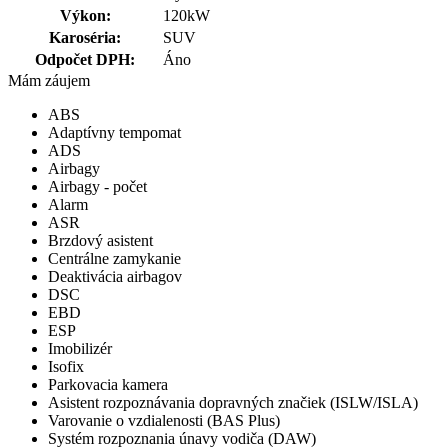
Výkon:
120kW
Karoséria:
SUV
Odpočet DPH:
Áno
Mám záujem
ABS
Adaptívny tempomat
ADS
Airbagy
Airbagy - počet
Alarm
ASR
Brzdový asistent
Centrálne zamykanie
Deaktivácia airbagov
DSC
EBD
ESP
Imobilizér
Isofix
Parkovacia kamera
Asistent rozpoznávania dopravných značiek (ISLW/ISLA)
Varovanie o vzdialenosti (BAS Plus)
Systém rozpoznania únavy vodiča (DAW)