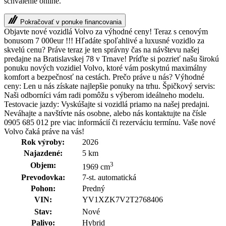
schválenie online.
Pokračovať v ponuke financovania
Objavte nové vozidlá Volvo za výhodné ceny! Teraz s cenovým
bonusom 7 000eur !!! Hľadáte spoľahlivé a luxusné vozidlo za
skvelú cenu? Práve teraz je ten správny čas na návštevu našej
predajne na Bratislavskej 78 v Trnave! Príďte si pozrieť našu širokú
ponuku nových vozidiel Volvo, ktoré vám poskytnú maximálny
komfort a bezpečnosť na cestách. Prečo práve u nás? Výhodné
ceny: Len u nás získate najlepšie ponuky na trhu. Špičkový servis:
Naši odborníci vám radi pomôžu s výberom ideálneho modelu.
Testovacie jazdy: Vyskúšajte si vozidlá priamo na našej predajni.
Neváhajte a navštívte nás osobne, alebo nás kontaktujte na čísle
0905 685 012 pre viac informácií či rezerváciu termínu. Vaše nové
Volvo čaká práve na vás!
Rok výroby:
2026
Najazdené:
5 km
3
Objem:
1969 cm
Prevodovka:
7-st. automatická
Pohon:
Predný
VIN:
YV1XZK7V2T2768406
Stav:
Nové
Palivo:
Hybrid