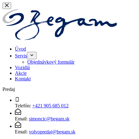
Skip
to
content
Úvod
Servis
Objednávkový formulár
Vozidlá
Akcie
Kontakt
Predaj
Telefón:
+421 905 685 012
Email:
simoncic@begam.sk
Email:
volvopredaj@begam.sk