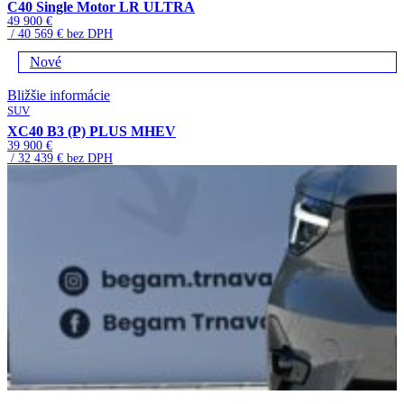
C40 Single Motor LR ULTRA
49 900 €
/ 40 569 € bez DPH
Nové
Bližšie informácie
SUV
XC40 B3 (P) PLUS MHEV
39 900 €
/ 32 439 € bez DPH