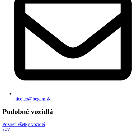
nicolao@begam.sk
Podobné vozidlá
Pozrieť všetky vozidlá
SUV