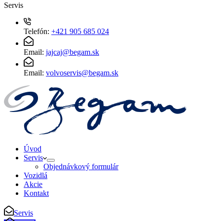
Servis
Telefón:
+421 905 685 024
Email:
jajcaj@begam.sk
Email:
volvoservis@begam.sk
Úvod
Servis
Objednávkový formulár
Vozidlá
Akcie
Kontakt
Servis