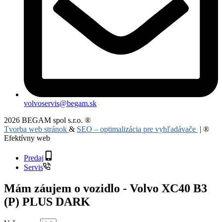
volvoservis@begam.sk
2026 BEGAM spol s.r.o. ®
Tvorba web stránok
&
SEO – optimalizácia pre vyhľadávače
| ®
Efektívny web
Predaj
Servis
Mám záujem o vozidlo - Volvo XC40 B3
(P) PLUS DARK