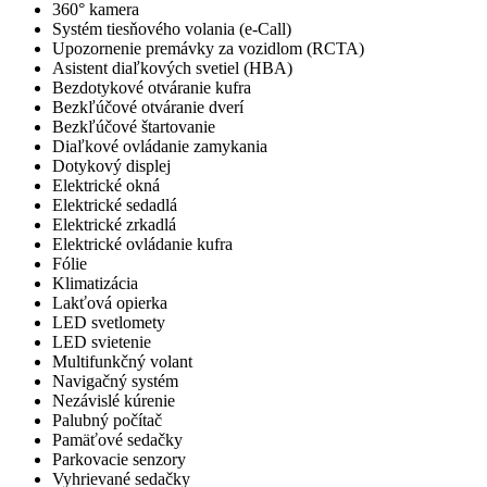
360° kamera
Systém tiesňového volania (e-Call)
Upozornenie premávky za vozidlom (RCTA)
Asistent diaľkových svetiel (HBA)
Bezdotykové otváranie kufra
Bezkľúčové otváranie dverí
Bezkľúčové štartovanie
Diaľkové ovládanie zamykania
Dotykový displej
Elektrické okná
Elektrické sedadlá
Elektrické zrkadlá
Elektrické ovládanie kufra
Fólie
Klimatizácia
Lakťová opierka
LED svetlomety
LED svietenie
Multifunkčný volant
Navigačný systém
Nezávislé kúrenie
Palubný počítač
Pamäťové sedačky
Parkovacie senzory
Vyhrievané sedačky