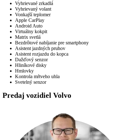
Vyhrievané zrkadlá
Vyhrievaný volant
Vonkajší teplomer
Apple CarPlay
Android Auto
Virtuálny kokpit
Matrix svetlá
Bezdrôtové nabíjanie pre smartphony
Asistent jazdných pruhov
Asistent rozjazdu do kopca
Dažďový senzor
Hliníkové disky
Hmlovky
Kontrola mŕtveho uhla
Svetelný senzor
Predaj vozidiel Volvo