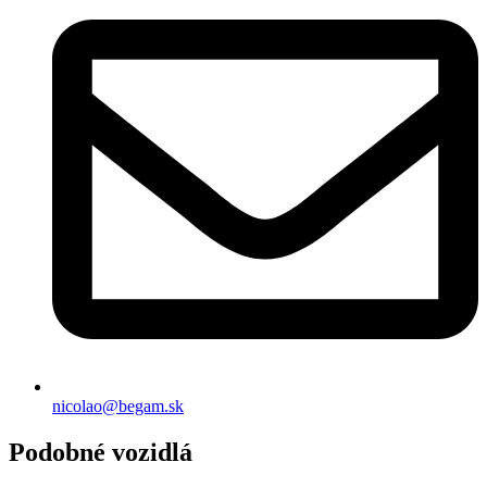
nicolao@begam.sk
Podobné vozidlá