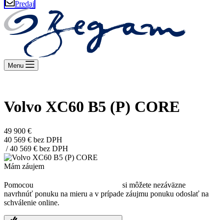
Predaj
Menu
Aj v novom roku hodnoty VOLVO zostávajú
Volvo XC60 B5 (P) CORE
49 900 €
40 569 € bez DPH
/ 40 569 € bez DPH
Mám záujem
TL
Pomocou
Leasingového asistenta
si môžete nezáväzne
navrhnúť ponuku na mieru a v prípade záujmu ponuku odoslať na
schválenie online.