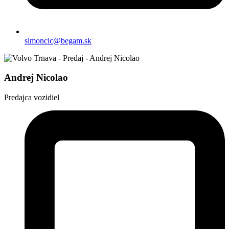
simoncic@begam.sk
Andrej Nicolao
Predajca vozidiel