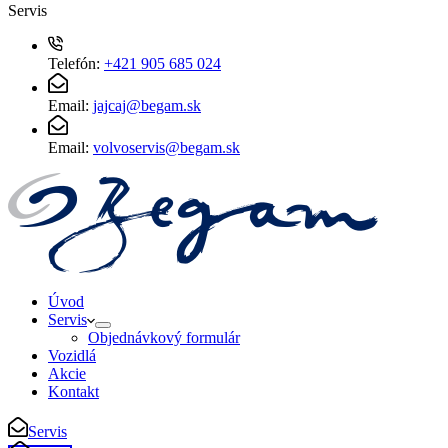
Servis
Telefón:
+421 905 685 024
Email:
jajcaj@begam.sk
Email:
volvoservis@begam.sk
Úvod
Servis
Objednávkový formulár
Vozidlá
Akcie
Kontakt
Servis