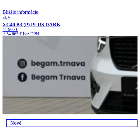
Bližšie informácie
SUV
XC40 B3 (P) PLUS DARK
41 900 €
/ 34 065 € bez DPH
Nové