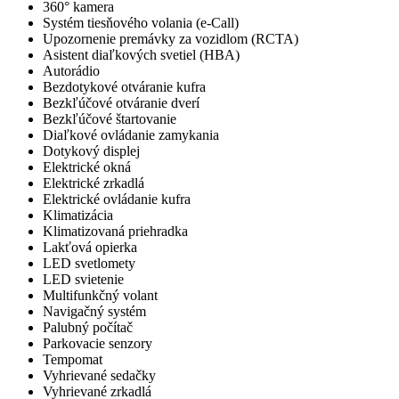
360° kamera
Systém tiesňového volania (e-Call)
Upozornenie premávky za vozidlom (RCTA)
Asistent diaľkových svetiel (HBA)
Autorádio
Bezdotykové otváranie kufra
Bezkľúčové otváranie dverí
Bezkľúčové štartovanie
Diaľkové ovládanie zamykania
Dotykový displej
Elektrické okná
Elektrické zrkadlá
Elektrické ovládanie kufra
Klimatizácia
Klimatizovaná priehradka
Lakťová opierka
LED svetlomety
LED svietenie
Multifunkčný volant
Navigačný systém
Palubný počítač
Parkovacie senzory
Tempomat
Vyhrievané sedačky
Vyhrievané zrkadlá