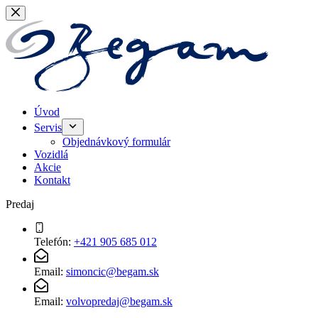
Skip
to
content
Úvod
Servis
Objednávkový formulár
Vozidlá
Akcie
Kontakt
Predaj
Telefón:
+421 905 685 012
Email:
simoncic@begam.sk
Email:
volvopredaj@begam.sk