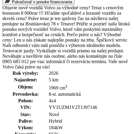
Pokračovať v ponuke financovania
Objavte nové vozidlá Volvo za výhodné ceny! Teraz s cenovým
bonusom 8 000eur !!! Hľadáte spoľahlivé a luxusné vozidlo za
skvelú cenu? Práve teraz je ten správny čas na návštevu našej
predajne na Bratislavskej 78 v Trnave! Príďte si pozrieť našu širokú
ponuku nových vozidiel Volvo, ktoré vám poskytnú maximálny
komfort a bezpečnosť na cestách. Prečo práve u nás? Výhodné
ceny: Len u nás získate najlepšie ponuky na trhu. Špičkový servis:
Naši odborníci vám radi pomôžu s výberom ideálneho modelu.
Testovacie jazdy: Vyskúšajte si vozidlá priamo na našej predajni.
Neváhajte a navštívte nás osobne, alebo nás kontaktujte na čísle
0905 685 012 pre viac informácií či rezerváciu termínu. Vaše nové
Volvo čaká práve na vás!
Rok výroby:
2026
Najazdené:
5 km
3
Objem:
1969 cm
Prevodovka:
8-st. automatická
Pohon:
4x4
VIN:
YV1UZM1V2T1397146
Stav:
Nové
Palivo:
Hybrid
Výkon:
184kW