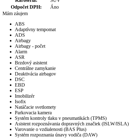
Karoséria:
SUV
Odpočet DPH:
Áno
Mám záujem
ABS
Adaptívny tempomat
ADS
Airbagy
Airbagy - počet
Alarm
ASR
Brzdový asistent
Centrálne zamykanie
Deaktivácia airbagov
DSC
EBD
ESP
Imobilizér
Isofix
Natáčacie svetlomety
Parkovacia kamera
Systém kontroly tlaku v pneumatikách (TPMS)
Asistent rozpoznávania dopravných značiek (ISLW/ISLA)
Varovanie o vzdialenosti (BAS Plus)
Systém rozpoznania únavy vodiča (DAW)